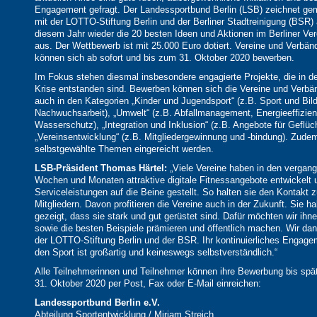
Engagement gefragt. Der Landessportbund Berlin (LSB) zeichnet g
mit der LOTTO-Stiftung Berlin und der Berliner Stadtreinigung (BSR) 
diesem Jahr wieder die 20 besten Ideen und Aktionen im Berliner Ver
aus. Der Wettbewerb ist mit 25.000 Euro dotiert. Vereine und Verbä
können sich ab sofort und bis zum 31. Oktober 2020 bewerben.
Im Fokus stehen diesmal insbesondere engagierte Projekte, die in d
Krise entstanden sind. Bewerben können sich die Vereine und Verbä
auch in den Kategorien „Kinder und Jugendsport“ (z.B. Sport und Bil
Nachwuchsarbeit), „Umwelt“ (z.B. Abfallmanagement, Energieeffizien
Wasserschutz), „Integration und Inklusion“ (z.B. Angebote für Geflüc
„Vereinsentwicklung“ (z.B. Mitgliedergewinnung und -bindung). Zude
selbstgewählte Themen eingereicht werden.
LSB-Präsident Thomas Härtel:
„Viele Vereine haben in den vergan
Wochen und Monaten attraktive digitale Fitnessangebote entwickelt
Serviceleistungen auf die Beine gestellt. So halten sie den Kontakt z
Mitgliedern. Davon profitieren die Vereine auch in der Zukunft. Sie h
gezeigt, dass sie stark und gut gerüstet sind. Dafür möchten wir ih
sowie die besten Beispiele prämieren und öffentlich machen. Wir da
der LOTTO-Stiftung Berlin und der BSR. Ihr kontinuierliches Engage
den Sport ist großartig und keineswegs selbstverständlich.“
Alle Teilnehmerinnen und Teilnehmer können ihre Bewerbung bis spä
31. Oktober 2020 per Post, Fax oder E-Mail einreichen:
Landessportbund Berlin e.V.
Abteilung Sportentwicklung / Miriam Streich