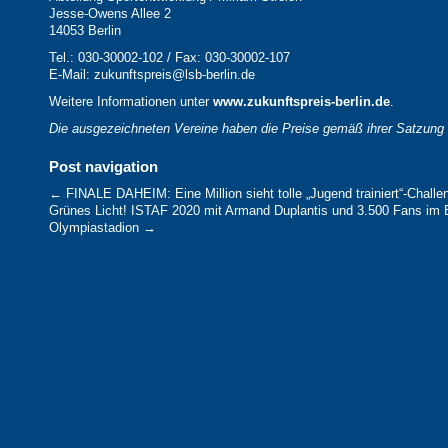
Jesse-Owens Allee 2
14053 Berlin
Tel.: 030-30002-102 / Fax: 030-30002-107
E-Mail: zukunftspreis@lsb-berlin.de
Weitere Informationen unter
www.zukunftspreis-berlin.de
.
Die ausgezeichneten Vereine haben die Preise gemäß ihrer Satzung
verwenden. Eine Überprüfung der Mittelverwendung erfolgt durch den
Landessportbund.
Post navigation
←
FINALE DAHEIM: Eine Million sieht tolle „Jugend trainiert“-Challe
Grünes Licht! ISTAF 2020 mit Armand Duplantis und 3.500 Fans im B
Olympiastadion
→