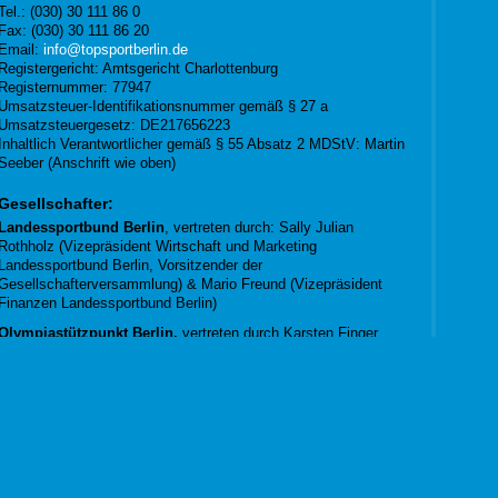
Tel.: (030) 30 111 86 0
Fax: (030) 30 111 86 20
Email:
info@topsportberlin.de
Registergericht: Amtsgericht Charlottenburg
Registernummer: 77947
Umsatzsteuer-Identifikationsnummer gemäß § 27 a
Umsatzsteuergesetz: DE217656223
Inhaltlich Verantwortlicher gemäß § 55 Absatz 2 MDStV: Martin
Seeber (Anschrift wie oben)
Gesellschafter:
Landessportbund Berlin
, vertreten durch: Sally Julian
Rothholz (Vizepräsident Wirtschaft und Marketing
Landessportbund Berlin, Vorsitzender der
Gesellschafterversammlung) & Mario Freund (Vizepräsident
Finanzen Landessportbund Berlin)
Olympiastützpunkt Berlin,
vertreten durch Karsten Finger
(Vorsitzender des Trägervereins Olympiastützpunkt Berlin e.V.)
& Dr. Harry Bähr (Leiter Olympiastützpunkt Berlin)
Konzeption, Design, Administration:
TOP Sportmarketing Berlin GmbH
Fotografie: