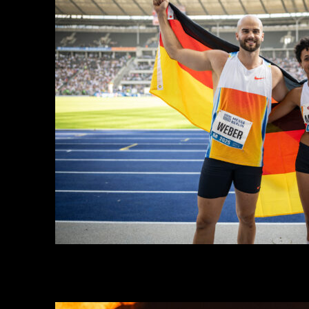
Deutscher Rekord, WM-Normen, Bestleistungen: Das ISTAF
mit 157 Athletinnen und Athleten aus 42 Nationen im
Berliner Olympiastadion brachte am Sonntagnachmittag
wieder Weltklasseleistungen en masse. 28.500 Fans
bejubelten den deutschen Meilen-Rekord von Robert