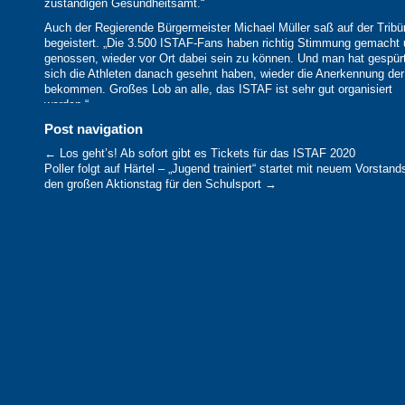
zuständigen Gesundheitsamt.“
Auch der Regierende Bürgermeister Michael Müller saß auf der Trib
begeistert. „Die 3.500 ISTAF-Fans haben richtig Stimmung gemacht
genossen, wieder vor Ort dabei sein zu können. Und man hat gespürt
sich die Athleten danach gesehnt haben, wieder die Anerkennung de
bekommen. Großes Lob an alle, das ISTAF ist sehr gut organisiert
worden.“
Post navigation
Das älteste Leichtathletik-Meeting der Welt war eines der ersten Spor
Großevents, bei dem trotz der Corona-Beschränkungen dank eines det
←
Los geht’s! Ab sofort gibt es Tickets für das ISTAF 2020
Schutz- und Hygienekonzepts wieder
Poller folgt auf Härtel – „Jugend trainiert“ startet mit neuem Vorstan
Zuschauer ins Stadion kommen durften. Und die 3.500 Fans im Berli
den großen Aktionstag für den Schulsport
→
Olympiastadion erlebten ein wahres Leichtathletik-Spektakel. Die 106
die im Vorfeld in Zusammenarbeit mit der Charité Berlin allesamt neg
das Corona-Virus getestet worden sind, zeigten sich in Rekord-Laune
Allen voran Karsten Warholm. Der Norweger fegte in einem höllisch
über die blaue Bahn und löste nach 47,08 Sekunden die Zeitmessun
Dies bedeutete für den 24-Jährigen die drittbeste Zeit seiner Karriere
Weltrekord über die 400 Meter Hürden verpasste er damit nur um run
Zehntelsekunden. Dennoch gelang dem schnellen Norweger Historis
knackte den 40 Jahre alten Meeting-Rekord von Hürden-Legende E
(USA). „Ich liebe diese Bahn“, jubelte Karsten Warholm. „Das ISTAF 
das beste Leichtathletik-Event der Welt. Ich will unbedingt wiederk
Ein weiterer Weltrekord lag in der Luft, wurde aber vom Winde verweh
StabhochsprungÜberflieger Armand „Mondo“ Duplantis ließ 6,15 Mete