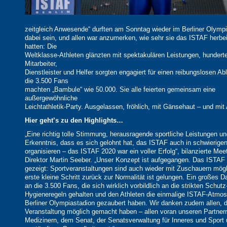
zeitgleich Anwesende“ durften am Sonntag wieder im Berliner Olymp
dabei sein, und allen war anzumerken, wie sehr sie das ISTAF herbe
hatten: Die
Weltklasse-Athleten glänzten mit spektakulären Leistungen, hundert
Mitarbeiter,
Dienstleister und Helfer sorgten engagiert für einen reibungslosen Ab
die 3.500 Fans
machten „Bambule“ wie 50.000. Sie alle feierten gemeinsam eine
außergewöhnliche
Leichtathletik-Party. Ausgelassen, fröhlich, mit Gänsehaut – und mit
Hier geht’s zu den Highlights…
„Eine richtig tolle Stimmung, herausragende sportliche Leistungen un
Erkenntnis, dass es sich gelohnt hat, das ISTAF auch in schwierigen
organisieren – das ISTAF 2020 war ein voller Erfolg“, bilanzierte Mee
Direktor Martin Seeber. „Unser Konzept ist aufgegangen. Das ISTAF 
gezeigt: Sportveranstaltungen sind auch wieder mit Zuschauern mögl
erste kleine Schritt zurück zur Normalität ist gelungen. Ein großes
an die 3.500 Fans, die sich wirklich vorbildlich an die strikten Schutz
Hygieneregeln gehalten und den Athleten die einmalige ISTAF-Atmos
Berliner Olympiastadion gezaubert haben. Wir danken zudem allen, d
Veranstaltung möglich gemacht haben – allen voran unseren Partner
Medizinern, dem Senat, der Senatsverwaltung für Inneres und Sport