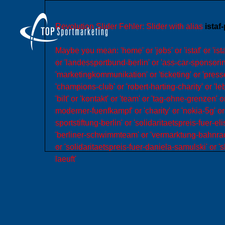
Revolution Slider Fehler: Slider with alias
istaf
Maybe you mean: 'home' or 'jobs' or 'istaf' or 'is
or 'landessportbund-berlin' or 'ass-car-sponsorin
'marketingkommunikation' or 'ticketing' or 'presse
'champions-club' or 'robert-harting-charity' or '
'bilt' or 'kontakt' or 'team' or 'tag-ohne-grenzen
moderner-fuenfkampf' or 'charity' or 'nokia-5g' o
sportstiftung-berlin' or 'solidaritaetspreis-fuer-el
'berliner-schwimmteam' or 'vermarktung-bahnrad-e
or 'solidaritaetspreis-fuer-daniela-samulski' or 'sl
laeuft'