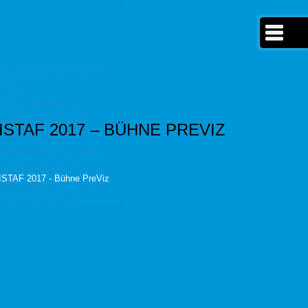
ympiastuetzpunkt-berlin'
ent' or
sen' or 'kunden' or
etropole-berlin' or
ISTAF 2017 – BÜHNE PREVIZ
r 'vermarktung-wm-
me-random' or 'charity-
kira-gruenberg' or
ISTAF 2017 - Bühne PreViz
dy-gutknecht' or 'jtfo'
ldorf' or 'berlin-