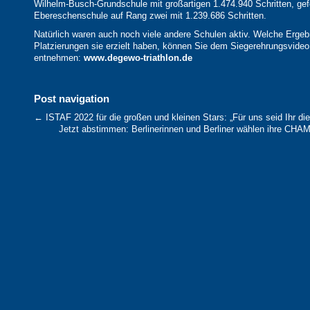
Wilhelm-Busch-Grundschule mit großartigen 1.474.940 Schritten, gef
Ebereschenschule auf Rang zwei mit 1.239.686 Schritten.
Natürlich waren auch noch viele andere Schulen aktiv. Welche Erge
Platzierungen sie erzielt haben, können Sie dem Siegerehrungsvideo
entnehmen:
www.degewo-triathlon.de
Wir beglückwünschen die Siegerschulen, aber natürlich auch alle an
Post navigation
teilnehmenden Schulen für die diesjährige Leistung.
←
ISTAF 2022 für die großen und kleinen Stars: „Für uns seid Ihr di
Schöne Sommerferien und bis zum nächsten Jahr!
Jetzt abstimmen: Berlinerinnen und Berliner wählen ihre C
Foto: Cathrin Bach