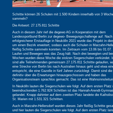
Schritte können 26 Schulen mit 1.500 Kindern innerhalb von 3 Woch
sammeln?
Die Antwort: 27.175.811 Schritte
Auch in diesem Jahr rief die degewo AG in Kooperation mit dem
Landessportbund Berlin zur degewo- Bewegungschallenge auf. Nach
erfolgreicherer Erstauflage in Neukölln 2021 wurde das Projekt in di
um einen Bezirk erweitert, sodass auch die Schulen in Marzahn-Hell
fleißig Schritte sammeln konnten. Im Zeitraum vom 13.06 bis 01.07.
Laufen und Bewegen was das Zeug hält. Nach drei bewegten und b
Wochen wurden diese Woche die stolzen Siegerschulen verkündet. 
sind alle Teilnehmenden gemeinsam 27.175.811 Schritte gelaufen, w
eine Strecke von Berlin bis nach Australien hinaus geht und etwa ein
entspricht, die eine Gazelle in fünf Jahren zurücklegt. Damit sind di
definitiv über die Erwartungen hinausgeschossen und haben das
Organisationsteam sprachlos gemacht. Das ist eine Wahnsinnsleitun
In Neukölln lauten die Siegerschulen wie folgt. Auf dem ersten Platz 
beeindruckenden 1.762.924 Schritten ist das Hannah-Arendt-Gymna
gelandet. Knapp dahinter auf dem zweiten Platz landete die Katholi
St. Marien mit 1.531.321 Schritten.
Auch in Marzahn-Hellersdorf wurden dieses Jahr fleißig Schritte ge
und hier lauten die Siegerschulen wie folgt. Auf dem ersten Platz lan