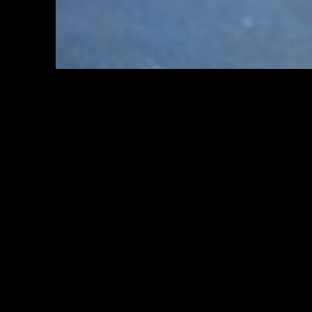
Leichathletik Berlin 01.09.2019
Internationales Stadionfest Berlin ISTAF
Olympiastadion Berlin
2000 m Hindernis
Gesa Felicitas KRAUSE GER Weltrekord
Foto Camera 4/ Eberhard Thonfeld