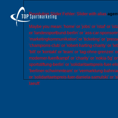
Revolution Slider Fehler: Slider with alias
agen
Maybe you mean: 'home' or 'jobs' or 'istaf' or 'is
or 'landessportbund-berlin' or 'ass-car-sponsorin
'marketingkommunikation' or 'ticketing' or 'presse
'champions-club' or 'robert-harting-charity' or '
'bilt' or 'kontakt' or 'team' or 'tag-ohne-grenzen
moderner-fuenfkampf' or 'charity' or 'nokia-5g' o
sportstiftung-berlin' or 'solidaritaetspreis-fuer-el
'berliner-schwimmteam' or 'vermarktung-bahnrad-e
or 'solidaritaetspreis-fuer-daniela-samulski' or 'sl
laeuft'